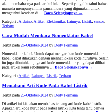
akan membahasnya pada artikel ini. Seperti yang diketahui bahwa
manusia mempunyai lima panca indera yang digunakan untuk
mengetahui keadaan di …
Baca Selengkapnya
→
Kategori :
Arduino
,
Artikel
,
Elektronika
,
Lainnya
,
Listrik
,
sensor
,
Terbaru
Cara Mudah Membaca Nomenklatur Kabel
Terbit pada
26-Oktober-2024
by
Dedy Fermana
Nomenklatur kabel. Untuk dapat mengartikan kode nomenklatur
kabel, dapat dilakukan dengan melihat lokasi kode hurufnya. Selain
itu juga dibutuhkan juga arti kode nomenklatur yang dapat dilihat
pada artikel kami sebelumnya …
Baca Selengkapnya
→
Kategori :
Artikel
,
Lainnya
,
Listrik
,
Terbaru
Memahami Arti Kode Pada Kabel Listrik
Terbit pada
25-Oktober-2024
by
Dedy Fermana
Di artikel ini kita akan membahas tentang arti kode kabel listrik.
Apakah arti kode huruf pada kabel listrik? Kita tentu tahu bahwa