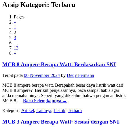
Arsip Kategori:
Terbaru
Pages:
«
1
2
3
...
13
»
MCB 8 Ampere Berapa Watt: Berdasarkan SNI
Terbit pada
06-November-2024
by
Dedy Fermana
MCB 8 ampere berapa watt. Berapakah besar daya listrik watt dari
MCB 8 ampere? Berikut penjelasannya, baca sampai habis agar
anda memahaminya. Seperti yang diketahui bahwa pengaman listrik
MCB 8 …
Baca Selengkapnya
→
Kategori :
Artikel
,
Lainnya
,
Listrik
,
Terbaru
MCB 3 Ampere Berapa Watt: Sesuai dengan SNI