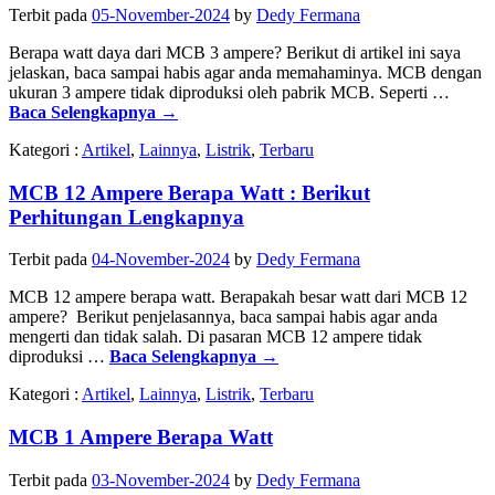
Terbit pada
05-November-2024
by
Dedy Fermana
Berapa watt daya dari MCB 3 ampere? Berikut di artikel ini saya
jelaskan, baca sampai habis agar anda memahaminya. MCB dengan
ukuran 3 ampere tidak diproduksi oleh pabrik MCB. Seperti …
Baca Selengkapnya
→
Kategori :
Artikel
,
Lainnya
,
Listrik
,
Terbaru
MCB 12 Ampere Berapa Watt : Berikut
Perhitungan Lengkapnya
Terbit pada
04-November-2024
by
Dedy Fermana
MCB 12 ampere berapa watt. Berapakah besar watt dari MCB 12
ampere? Berikut penjelasannya, baca sampai habis agar anda
mengerti dan tidak salah. Di pasaran MCB 12 ampere tidak
diproduksi …
Baca Selengkapnya
→
Kategori :
Artikel
,
Lainnya
,
Listrik
,
Terbaru
MCB 1 Ampere Berapa Watt
Terbit pada
03-November-2024
by
Dedy Fermana