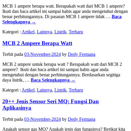
MCB 1 ampere berapa watt. Berapakah watt dari MCB 1 ampere?
Ikuti dan baca artikel ini sampai habis agar anda mengetahui dengan
benar perhitungannya. Di pasaran MCB 1 ampere tidak …
Baca
Selengkapnya
→
Kategori :
Artikel
,
Lainnya
,
Listrik
,
Terbaru
MCB 2 Ampere Berapa Watt
Terbit pada
03-November-2024
by
Dedy Fermana
MCB 2 ampere untuk berapa watt ? Berapakah watt dari MCB 2
ampere? Ikuti dan baca artikel ini sampai habis agar anda
mengetahui dengan benar perhitungannya. Berdasarkan segitiga
daya listrik, …
Baca Selengkapnya
→
Kategori :
Artikel
,
Lainnya
,
Listrik
,
Terbaru
20++ Jenis Sensor Seri MQ: Fungsi Dan
Aplikasinya
Terbit pada
03-November-2024
by
Dedy Fermana
Apakah sensor gas MQ? Apakah jenis dan fungsinya? Berikut kita