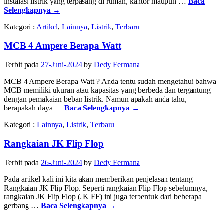
instalasi listrik yang terpasang di rumah, kantor maupun …
Baca
Selengkapnya
→
Kategori :
Artikel
,
Lainnya
,
Listrik
,
Terbaru
MCB 4 Ampere Berapa Watt
Terbit pada
27-Juni-2024
by
Dedy Fermana
MCB 4 Ampere Berapa Watt ? Anda tentu sudah mengetahui bahwa
MCB memiliki ukuran atau kapasitas yang berbeda dan tergantung
dengan pemakaian beban listrik. Namun apakah anda tahu,
berapakah daya …
Baca Selengkapnya
→
Kategori :
Lainnya
,
Listrik
,
Terbaru
Rangkaian JK Flip Flop
Terbit pada
26-Juni-2024
by
Dedy Fermana
Pada artikel kali ini kita akan memberikan penjelasan tentang
Rangkaian JK Flip Flop. Seperti rangkaian Flip Flop sebelumnya,
rangkaian JK Flip Flop (JK FF) ini juga terbentuk dari beberapa
gerbang …
Baca Selengkapnya
→