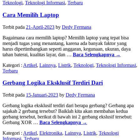
Teknologi
,
Teknologi Informasi
,
Terbaru
Cara Memilih Laptop
Terbit pada
21-April-2023
by
Dedy Fermana
Bagaimana cara memilih laptop? Memilih laptop yang tepat bisa
menjadi tugas yang menantang, karena ada banyak faktor yang
harus dipertimbangkan seperti anggaran, kegunaan, ukuran, daya
tahan baterai, kualitas layar, dan …
Baca Selengkapnya
→
Kategori :
Artikel
,
Lainnya
,
Listrik
,
Teknologi
,
Teknologi Informasi
,
Terbaru
Gerbang Logika Eksklusif Terdiri Dari
Terbit pada
15-Januari-2023
by
Dedy Fermana
Gerbang logika eksklusif terdiri dari berapa gerbang? Gerbang apa
sajakah 2 gerbang tersebut? Baiklah kita akan membahas kedua
gerbang tersebut, berikut di bawah ini 2 gerbang ekslusif tersebut:
Gerbang XOR …
Baca Selengkapnya
→
Kategori :
Artikel
,
Elektronika
,
Lainnya
,
Listrik
,
Teknologi
Informasi
,
Terbaru