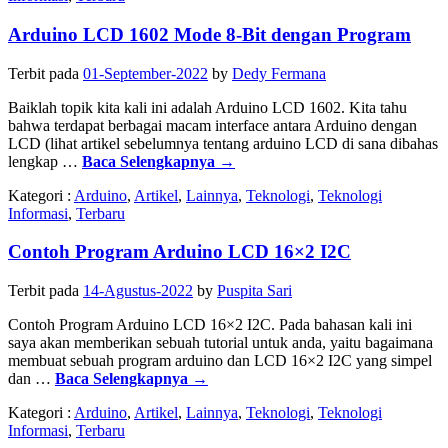
Arduino LCD 1602 Mode 8-Bit dengan Program
Terbit pada
01-September-2022
by
Dedy Fermana
Baiklah topik kita kali ini adalah Arduino LCD 1602. Kita tahu
bahwa terdapat berbagai macam interface antara Arduino dengan
LCD (lihat artikel sebelumnya tentang arduino LCD di sana dibahas
lengkap …
Baca Selengkapnya
→
Kategori :
Arduino
,
Artikel
,
Lainnya
,
Teknologi
,
Teknologi
Informasi
,
Terbaru
Contoh Program Arduino LCD 16×2 I2C
Terbit pada
14-Agustus-2022
by
Puspita Sari
Contoh Program Arduino LCD 16×2 I2C. Pada bahasan kali ini
saya akan memberikan sebuah tutorial untuk anda, yaitu bagaimana
membuat sebuah program arduino dan LCD 16×2 I2C yang simpel
dan …
Baca Selengkapnya
→
Kategori :
Arduino
,
Artikel
,
Lainnya
,
Teknologi
,
Teknologi
Informasi
,
Terbaru