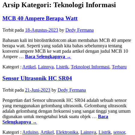
Arsip Kategori:
Teknologi Informasi
MCB 40 Ampere Berapa Watt
Terbit pada
18-Agustus-2023
by
Dedy Fermana
Bahasan kali ini birolistrikdotcom akan membahas MCB 40 ampere
berapa watt. Seperti yang sudah kita bahas sebelumnya tentang
konversi ampere MCB ke watt pada artikel dengan judul MCB 10
Ampere …
Baca Selengkapnya
→
Kategori :
Artikel
,
Lainnya
,
Listrik
,
Teknologi Informasi
,
Terbaru
Sensor Ultrasonik HC SR04
Terbit pada
21-Juni-2023
by
Dedy Fermana
Pengertian dari Sensor ultrasonik HC SR04 adalah sebuah sensor
yang menggunakan gelombang ultrasonik. Gelombang ultrasonik
adalah gelombang dengan frekuensi yang sangat tinggi yang umum
digunakan untuk mengetahui letak suatu objek …
Baca
Selengkapnya
→
Kategori :
Arduino
,
Artikel
,
Elektronika
,
Lainnya
,
Listrik
,
sensor
,