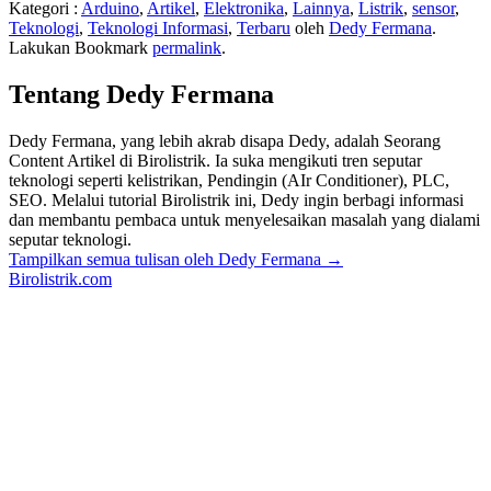
Kategori :
Arduino
,
Artikel
,
Elektronika
,
Lainnya
,
Listrik
,
sensor
,
Teknologi
,
Teknologi Informasi
,
Terbaru
oleh
Dedy Fermana
.
Lakukan Bookmark
permalink
.
Tentang Dedy Fermana
Dedy Fermana, yang lebih akrab disapa Dedy, adalah Seorang
Content Artikel di Birolistrik. Ia suka mengikuti tren seputar
teknologi seperti kelistrikan, Pendingin (AIr Conditioner), PLC,
SEO. Melalui tutorial Birolistrik ini, Dedy ingin berbagi informasi
dan membantu pembaca untuk menyelesaikan masalah yang dialami
seputar teknologi.
Tampilkan semua tulisan oleh Dedy Fermana
→
Birolistrik.com