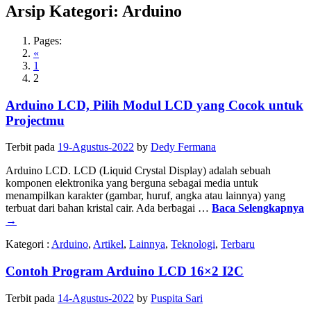
Arsip Kategori:
Arduino
Pages:
«
1
2
Arduino LCD, Pilih Modul LCD yang Cocok untuk
Projectmu
Terbit pada
19-Agustus-2022
by
Dedy Fermana
Arduino LCD. LCD (Liquid Crystal Display) adalah sebuah
komponen elektronika yang berguna sebagai media untuk
menampilkan karakter (gambar, huruf, angka atau lainnya) yang
terbuat dari bahan kristal cair. Ada berbagai …
Baca Selengkapnya
→
Kategori :
Arduino
,
Artikel
,
Lainnya
,
Teknologi
,
Terbaru
Contoh Program Arduino LCD 16×2 I2C
Terbit pada
14-Agustus-2022
by
Puspita Sari