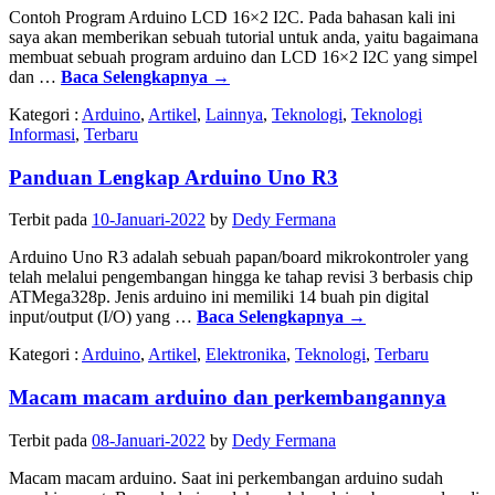
Contoh Program Arduino LCD 16×2 I2C. Pada bahasan kali ini
saya akan memberikan sebuah tutorial untuk anda, yaitu bagaimana
membuat sebuah program arduino dan LCD 16×2 I2C yang simpel
dan …
Baca Selengkapnya
→
Kategori :
Arduino
,
Artikel
,
Lainnya
,
Teknologi
,
Teknologi
Informasi
,
Terbaru
Panduan Lengkap Arduino Uno R3
Terbit pada
10-Januari-2022
by
Dedy Fermana
Arduino Uno R3 adalah sebuah papan/board mikrokontroler yang
telah melalui pengembangan hingga ke tahap revisi 3 berbasis chip
ATMega328p. Jenis arduino ini memiliki 14 buah pin digital
input/output (I/O) yang …
Baca Selengkapnya
→
Kategori :
Arduino
,
Artikel
,
Elektronika
,
Teknologi
,
Terbaru
Macam macam arduino dan perkembangannya
Terbit pada
08-Januari-2022
by
Dedy Fermana
Macam macam arduino. Saat ini perkembangan arduino sudah