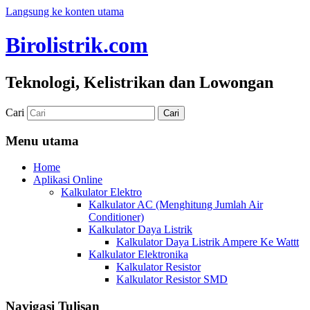
Langsung ke konten utama
Birolistrik.com
Teknologi, Kelistrikan dan Lowongan
Cari
Menu utama
Home
Aplikasi Online
Kalkulator Elektro
Kalkulator AC (Menghitung Jumlah Air
Conditioner)
Kalkulator Daya Listrik
Kalkulator Daya Listrik Ampere Ke Wattt
Kalkulator Elektronika
Kalkulator Resistor
Kalkulator Resistor SMD
Navigasi Tulisan