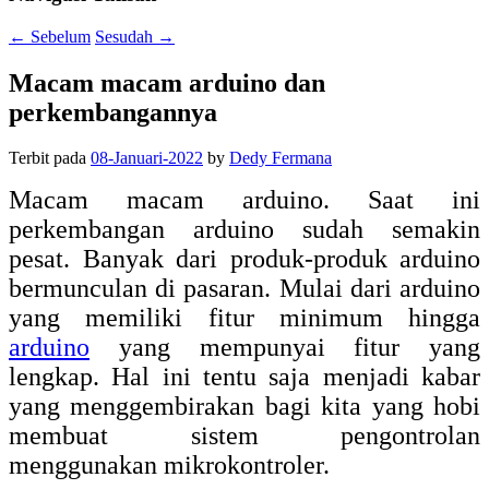
←
Sebelum
Sesudah
→
Macam macam arduino dan
perkembangannya
Terbit pada
08-Januari-2022
by
Dedy Fermana
Macam macam arduino. Saat ini
perkembangan arduino sudah semakin
pesat. Banyak dari produk-produk arduino
bermunculan di pasaran. Mulai dari arduino
yang memiliki fitur minimum hingga
arduino
yang mempunyai fitur yang
lengkap. Hal ini tentu saja menjadi kabar
yang menggembirakan bagi kita yang hobi
membuat sistem pengontrolan
menggunakan mikrokontroler.