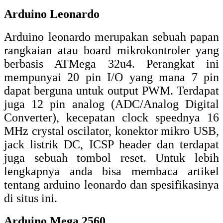
Arduino Leonardo
Arduino leonardo merupakan sebuah papan
rangkaian atau board mikrokontroler yang
berbasis ATMega 32u4. Perangkat ini
mempunyai 20 pin I/O yang mana 7 pin
dapat berguna untuk output PWM. Terdapat
juga 12 pin analog (ADC/Analog Digital
Converter), kecepatan clock speednya 16
MHz crystal oscilator, konektor mikro USB,
jack listrik DC, ICSP header dan terdapat
juga sebuah tombol reset. Untuk lebih
lengkapnya anda bisa membaca artikel
tentang arduino leonardo dan spesifikasinya
di situs ini.
Arduino Mega 2560