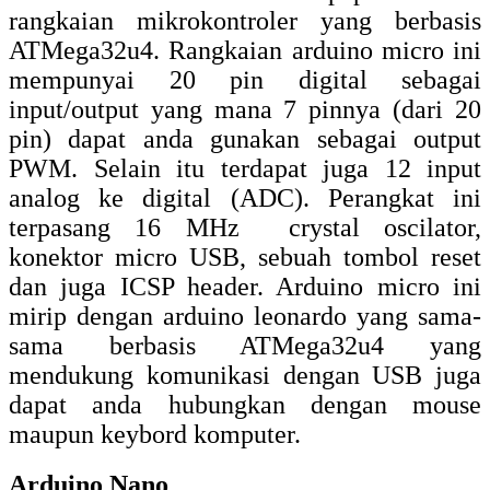
rangkaian mikrokontroler yang berbasis
ATMega32u4. Rangkaian arduino micro ini
mempunyai 20 pin digital sebagai
input/output yang mana 7 pinnya (dari 20
pin) dapat anda gunakan sebagai output
PWM. Selain itu terdapat juga 12 input
analog ke digital (ADC). Perangkat ini
terpasang 16 MHz crystal oscilator,
konektor micro USB, sebuah tombol reset
dan juga ICSP header. Arduino micro ini
mirip dengan arduino leonardo yang sama-
sama berbasis ATMega32u4 yang
mendukung komunikasi dengan USB juga
dapat anda hubungkan dengan mouse
maupun keybord komputer.
Arduino Nano