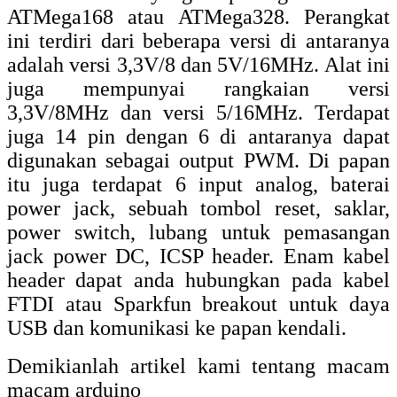
ATMega168 atau ATMega328. Perangkat
ini terdiri dari beberapa versi di antaranya
adalah versi 3,3V/8 dan 5V/16MHz. Alat ini
juga mempunyai rangkaian versi
3,3V/8MHz dan versi 5/16MHz. Terdapat
juga 14 pin dengan 6 di antaranya dapat
digunakan sebagai output PWM. Di papan
itu juga terdapat 6 input analog, baterai
power jack, sebuah tombol reset, saklar,
power switch, lubang untuk pemasangan
jack power DC, ICSP header. Enam kabel
header dapat anda hubungkan pada kabel
FTDI atau Sparkfun breakout untuk daya
USB dan komunikasi ke papan kendali.
Demikianlah artikel kami tentang macam
macam arduino