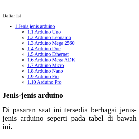
Daftar Isi
1
Jenis-jenis arduino
1.1
Arduino Uno
1.2
Arduino Leonardo
1.3
Arduino Mega 2560
1.4
Arduino Due
1.5
Arduino Ethernet
1.6
Arduino Mega ADK
1.7
Arduino Micro
1.8
Arduino Nano
1.9
Arduino Fio
1.10
Arduino Pro
Jenis-jenis arduino
Di pasaran saat ini tersedia berbagai jenis-
jenis arduino seperti pada tabel di bawah
ini.