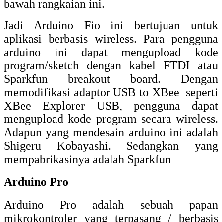
bawah rangkaian ini.
Jadi Arduino Fio ini bertujuan untuk
aplikasi berbasis wireless. Para pengguna
arduino ini dapat mengupload kode
program/sketch dengan kabel FTDI atau
Sparkfun breakout board. Dengan
memodifikasi adaptor USB to XBee seperti
XBee Explorer USB, pengguna dapat
mengupload kode program secara wireless.
Adapun yang mendesain arduino ini adalah
Shigeru Kobayashi. Sedangkan yang
mempabrikasinya adalah Sparkfun
Arduino Pro
Arduino Pro adalah sebuah papan
mikrokontroler yang terpasang / berbasis