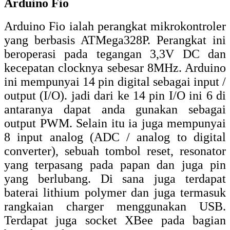
Arduino Fio
Arduino Fio ialah perangkat mikrokontroler
yang berbasis ATMega328P. Perangkat ini
beroperasi pada tegangan 3,3V DC dan
kecepatan clocknya sebesar 8MHz. Arduino
ini mempunyai 14 pin digital sebagai input /
output (I/O). jadi dari ke 14 pin I/O ini 6 di
antaranya dapat anda gunakan sebagai
output PWM. Selain itu ia juga mempunyai
8 input analog (ADC / analog to digital
converter), sebuah tombol reset, resonator
yang terpasang pada papan dan juga pin
yang berlubang. Di sana juga terdapat
baterai lithium polymer dan juga termasuk
rangkaian charger menggunakan USB.
Terdapat juga socket XBee pada bagian