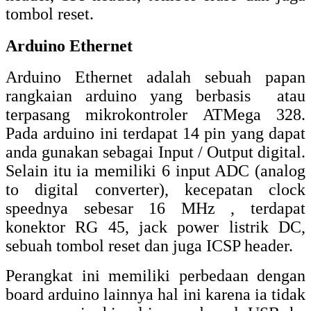
tombol reset.
Arduino Ethernet
Arduino Ethernet adalah sebuah papan
rangkaian arduino yang berbasis atau
terpasang mikrokontroler ATMega 328.
Pada arduino ini terdapat 14 pin yang dapat
anda gunakan sebagai Input / Output digital.
Selain itu ia memiliki 6 input ADC (analog
to digital converter), kecepatan clock
speednya sebesar 16 MHz , terdapat
konektor RG 45, jack power listrik DC,
sebuah tombol reset dan juga ICSP header.
Perangkat ini memiliki perbedaan dengan
board arduino lainnya hal ini karena ia tidak