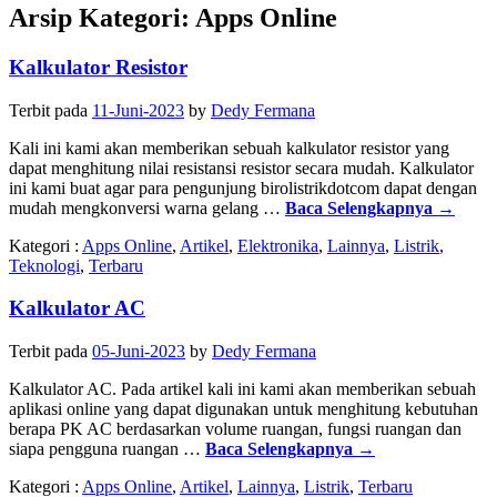
Arsip Kategori:
Apps Online
Kalkulator Resistor
Terbit pada
11-Juni-2023
by
Dedy Fermana
Kali ini kami akan memberikan sebuah kalkulator resistor yang
dapat menghitung nilai resistansi resistor secara mudah. Kalkulator
ini kami buat agar para pengunjung birolistrikdotcom dapat dengan
mudah mengkonversi warna gelang …
Baca Selengkapnya
→
Kategori :
Apps Online
,
Artikel
,
Elektronika
,
Lainnya
,
Listrik
,
Teknologi
,
Terbaru
Kalkulator AC
Terbit pada
05-Juni-2023
by
Dedy Fermana
Kalkulator AC. Pada artikel kali ini kami akan memberikan sebuah
aplikasi online yang dapat digunakan untuk menghitung kebutuhan
berapa PK AC berdasarkan volume ruangan, fungsi ruangan dan
siapa pengguna ruangan …
Baca Selengkapnya
→
Kategori :
Apps Online
,
Artikel
,
Lainnya
,
Listrik
,
Terbaru