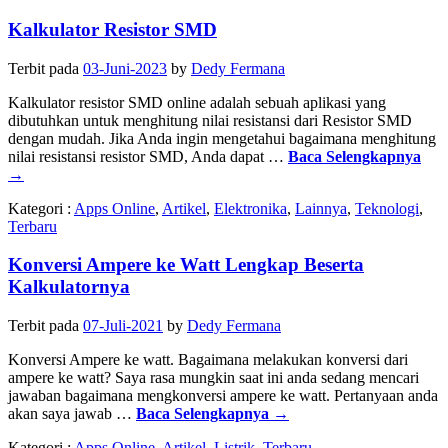
Kalkulator Resistor SMD
Terbit pada
03-Juni-2023
by
Dedy Fermana
Kalkulator resistor SMD online adalah sebuah aplikasi yang
dibutuhkan untuk menghitung nilai resistansi dari Resistor SMD
dengan mudah. Jika Anda ingin mengetahui bagaimana menghitung
nilai resistansi resistor SMD, Anda dapat …
Baca Selengkapnya
→
Kategori :
Apps Online
,
Artikel
,
Elektronika
,
Lainnya
,
Teknologi
,
Terbaru
Konversi Ampere ke Watt Lengkap Beserta
Kalkulatornya
Terbit pada
07-Juli-2021
by
Dedy Fermana
Konversi Ampere ke watt. Bagaimana melakukan konversi dari
ampere ke watt? Saya rasa mungkin saat ini anda sedang mencari
jawaban bagaimana mengkonversi ampere ke watt. Pertanyaan anda
akan saya jawab …
Baca Selengkapnya
→
Kategori :
Apps Online
,
Artikel
,
Listrik
,
Terbaru