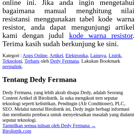
online ini. Jika anda ingin mengetahui
bagaimana manual menghitung nilai
resistansi menggunakan tabel kode warna
resistor, anda dapat mengunjungi artikel
kami dengan judul
kode warna resistor
.
Terima kasih sudah berkunjung ke sini.
Kategori :
Apps Online
,
Artikel
,
Elektronika
,
Lainnya
,
Listrik
,
Teknologi
,
Terbaru
oleh
Dedy Fermana
. Lakukan Bookmark
permalink
.
Tentang Dedy Fermana
Dedy Fermana, yang lebih akrab disapa Dedy, adalah Seorang
Content Artikel di Birolistrik. Ia suka mengikuti tren seputar
teknologi seperti kelistrikan, Pendingin (AIr Conditioner), PLC,
SEO. Melalui tutorial Birolistrik ini, Dedy ingin berbagi informasi
dan membantu pembaca untuk menyelesaikan masalah yang dialami
seputar teknologi.
Tampilkan semua tulisan oleh Dedy Fermana
→
Birolistrik.com