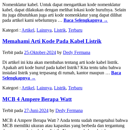
Nomenklatur kabel. Untuk dapat mengartikan kode nomenklatur
kabel, dapat dilakukan dengan melihat lokasi kode hurufnya. Selain
itu juga dibutuhkan juga arti kode nomenklatur yang dapat dilihat
pada artikel kami sebelumnya …
Baca Selengkapnya
→
Kategori :
Artikel
,
Lainnya
,
Listrik
,
Terbaru
Memahami Arti Kode Pada Kabel Listrik
Terbit pada
25-Oktober-2024
by
Dedy Fermana
Di artikel ini kita akan membahas tentang arti kode kabel listrik.
Apakah arti kode huruf pada kabel listrik? Kita tentu tahu bahwa
instalasi listrik yang terpasang di rumah, kantor maupun …
Baca
Selengkapnya
→
Kategori :
Artikel
,
Lainnya
,
Listrik
,
Terbaru
MCB 4 Ampere Berapa Watt
Terbit pada
27-Juni-2024
by
Dedy Fermana
MCB 4 Ampere Berapa Watt ? Anda tentu sudah mengetahui bahwa
MCB memiliki ukuran atau kapasitas yang berbeda dan tergantung