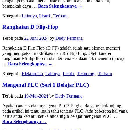
dengan pemakaian beban listrik. Namun apakah anda tahu,
berapakah daya …
Baca Selengkapnya
→
Kategori :
Lainnya
,
Listrik
,
Terbaru
Rangkaian D Flip-Flop
Terbit pada
22-Juni-2024
by
Dedy Fermana
Rangkaian D Flip Flop (D FF) adalah salah satu elemen memori
yang merupakan modifikasi dari RS Flip Flop. Oleh karena
rangkaian RS flip flop mudah terkena keadaan tak menentu (pacu),
…
Baca Selengkapnya
→
Kategori :
Elektronika
,
Lainnya
,
Listrik
,
Teknologi
,
Terbaru
Mengenal PLC (Seri 1 Belajar PLC)
Terbit pada
19-Mei-2024
by
Dedy Fermana
Apakah anda sudah mengenal PLC? Bagi anda yang berkunjung
pada artikel ini tentu ingin tahu tentang PLC. Ada beberapa hal yang
harus anda ketahui ketika anda ingin belajar mengenai PLC …
Baca Selengkapnya
→