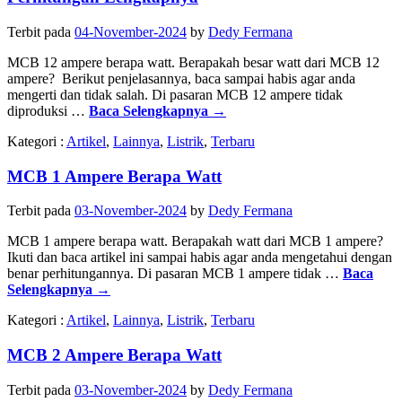
Terbit pada
04-November-2024
by
Dedy Fermana
MCB 12 ampere berapa watt. Berapakah besar watt dari MCB 12
ampere? Berikut penjelasannya, baca sampai habis agar anda
mengerti dan tidak salah. Di pasaran MCB 12 ampere tidak
diproduksi …
Baca Selengkapnya
→
Kategori :
Artikel
,
Lainnya
,
Listrik
,
Terbaru
MCB 1 Ampere Berapa Watt
Terbit pada
03-November-2024
by
Dedy Fermana
MCB 1 ampere berapa watt. Berapakah watt dari MCB 1 ampere?
Ikuti dan baca artikel ini sampai habis agar anda mengetahui dengan
benar perhitungannya. Di pasaran MCB 1 ampere tidak …
Baca
Selengkapnya
→
Kategori :
Artikel
,
Lainnya
,
Listrik
,
Terbaru
MCB 2 Ampere Berapa Watt
Terbit pada
03-November-2024
by
Dedy Fermana