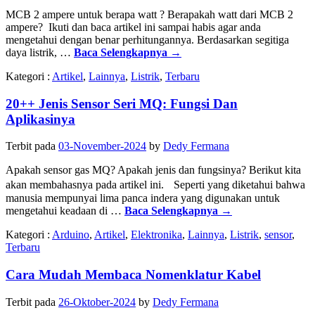
MCB 2 ampere untuk berapa watt ? Berapakah watt dari MCB 2
ampere? Ikuti dan baca artikel ini sampai habis agar anda
mengetahui dengan benar perhitungannya. Berdasarkan segitiga
daya listrik, …
Baca Selengkapnya
→
Kategori :
Artikel
,
Lainnya
,
Listrik
,
Terbaru
20++ Jenis Sensor Seri MQ: Fungsi Dan
Aplikasinya
Terbit pada
03-November-2024
by
Dedy Fermana
Apakah sensor gas MQ? Apakah jenis dan fungsinya? Berikut kita
akan membahasnya pada artikel ini. Seperti yang diketahui bahwa
manusia mempunyai lima panca indera yang digunakan untuk
mengetahui keadaan di …
Baca Selengkapnya
→
Kategori :
Arduino
,
Artikel
,
Elektronika
,
Lainnya
,
Listrik
,
sensor
,
Terbaru
Cara Mudah Membaca Nomenklatur Kabel
Terbit pada
26-Oktober-2024
by
Dedy Fermana