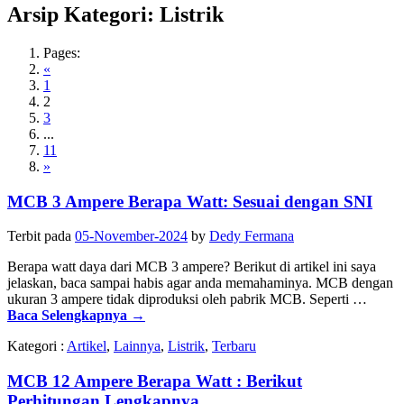
Arsip Kategori:
Listrik
Pages:
«
1
2
3
...
11
»
MCB 3 Ampere Berapa Watt: Sesuai dengan SNI
Terbit pada
05-November-2024
by
Dedy Fermana
Berapa watt daya dari MCB 3 ampere? Berikut di artikel ini saya
jelaskan, baca sampai habis agar anda memahaminya. MCB dengan
ukuran 3 ampere tidak diproduksi oleh pabrik MCB. Seperti …
Baca Selengkapnya
→
Kategori :
Artikel
,
Lainnya
,
Listrik
,
Terbaru
MCB 12 Ampere Berapa Watt : Berikut
Perhitungan Lengkapnya