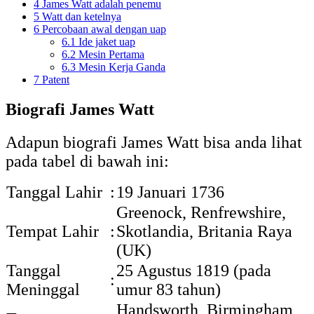
4
James Watt adalah penemu
5
Watt dan ketelnya
6
Percobaan awal dengan uap
6.1
Ide jaket uap
6.2
Mesin Pertama
6.3
Mesin Kerja Ganda
7
Patent
Biografi James Watt
Adapun biografi James Watt bisa anda lihat
pada tabel di bawah ini:
Tanggal Lahir
:
19 Januari 1736
Greenock, Renfrewshire,
Tempat Lahir
:
Skotlandia, Britania Raya
(UK)
Tanggal
25 Agustus 1819 (pada
:
Meninggal
umur 83 tahun)
Handsworth, Birmingham,