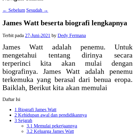
←
Sebelum
Sesudah
→
James Watt beserta biografi lengkapnya
Terbit pada
27-Juni-2021
by
Dedy Fermana
James Watt adalah penemu. Untuk
mengetahui tentang dirinya secara
terperinci kita akan mulai dengan
biografinya. James Watt adalah penemu
terkemuka yang berasal dari benua eropa.
Baiklah, Berikut kita akan memulai
Daftar Isi
1
Biografi James Watt
2
Kehidupan awal dan pendidikannya
3
Sejarah
3.1
Memulai pekerjaannya
3.2
Keluarga James Watt