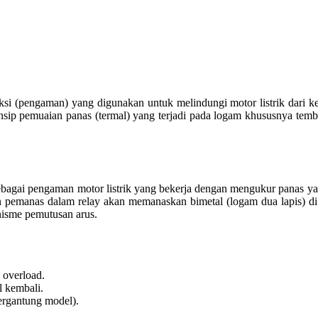
si (pengaman) yang digunakan untuk melindungi motor listrik dari k
insip pemuaian panas (termal) yang terjadi pada logam khususnya temb
ebagai pengaman motor listrik yang bekerja dengan mengukur panas yang
emen pemanas dalam relay akan memanaskan bimetal (logam dua lapis) d
isme pemutusan arus.
i overload.
l kembali.
tergantung model).