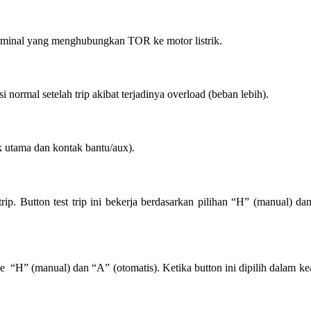
rminal yang menghubungkan TOR ke motor listrik.
ormal setelah trip akibat terjadinya overload (beban lebih).
 utama dan kontak bantu/aux).
 trip. Button test trip ini bekerja berdasarkan pilihan “H” (manual) da
 “H” (manual) dan “A” (otomatis). Ketika button ini dipilih dalam k