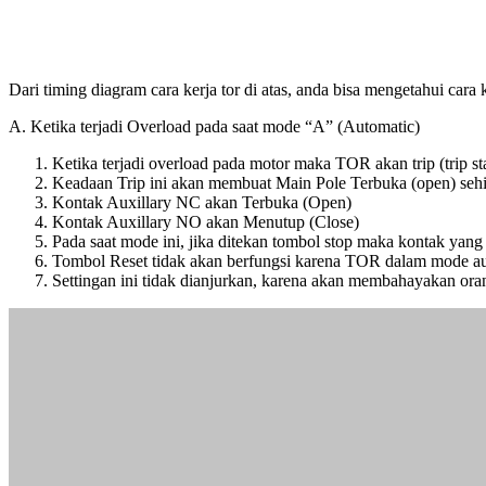
Dari timing diagram cara kerja tor di atas, anda bisa mengetahui cara 
A. Ketika terjadi Overload pada saat mode “A” (Automatic)
Ketika terjadi overload pada motor maka TOR akan trip (trip sta
Keadaan Trip ini akan membuat Main Pole Terbuka (open) seh
Kontak Auxillary NC akan Terbuka (Open)
Kontak Auxillary NO akan Menutup (Close)
Pada saat mode ini, jika ditekan tombol stop maka kontak yan
Tombol Reset tidak akan berfungsi karena TOR dalam mode aut
Settingan ini tidak dianjurkan, karena akan membahayakan ora
B. Ketika Terjadi Overload pada saat mode “H” (Manual / HAND)
Ketika terjadi overload pada motor maka TOR akan trip (trip sta
Keadaan Trip ini akan membuat Main Pole Terbuka (open) seh
Kontak Auxillary NC akan Terbuka (Open)
Kontak Auxillary NO akan Menutup (Close)
Pada saat mode ini, jika ditekan tombol stop maka kontak yan