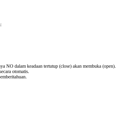
:
alnya NO dalam keadaan tertutup (close) akan membuka (open).
ecara otomatis.
pemberitahuan.
alnya NO dalam keadaan tertutup (close) akan membuka (open).