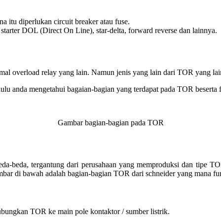
a itu diperlukan circuit breaker atau fuse.
arter DOL (Direct On Line), star-delta, forward reverse dan lainnya.
hermal overload relay yang lain. Namun jenis yang lain dari TOR yang l
ulu anda mengetahui bagaian-bagian yang terdapat pada TOR beserta f
Gambar bagian-bagian pada TOR
beda-beda, tergantung dari perusahaan yang memproduksi dan tipe T
mbar di bawah adalah bagian-bagian TOR dari schneider yang mana fung
ungkan TOR ke main pole kontaktor / sumber listrik.