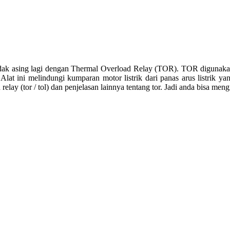
h tidak asing lagi dengan Thermal Overload Relay (TOR). TOR digunakan
lat ini melindungi kumparan motor listrik dari panas arus listrik yan
elay (tor / tol) dan penjelasan lainnya tentang tor. Jadi anda bisa mengiku