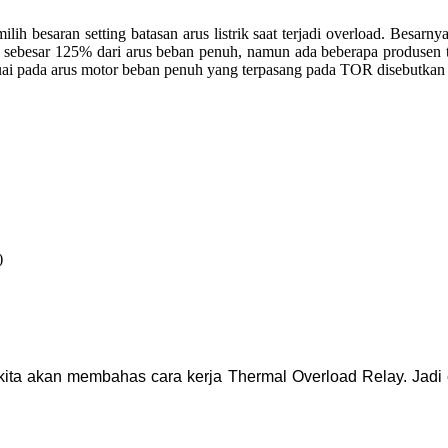
h besaran setting batasan arus listrik saat terjadi overload. Besarnya 
ebesar 125% dari arus beban penuh, namun ada beberapa produsen tor
uai pada arus motor beban penuh yang terpasang pada TOR disebutkan pa
)
 kita akan membahas cara kerja Thermal Overload Relay. Jadi