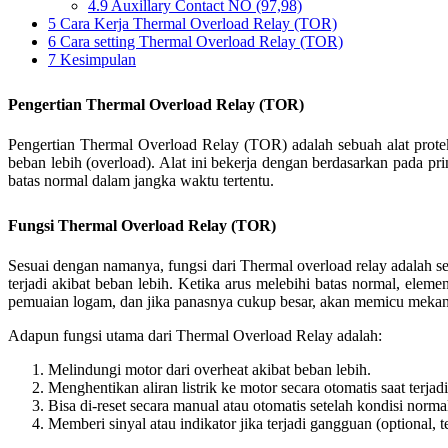
4.9
Auxillary Contact NO (97,98)
5
Cara Kerja Thermal Overload Relay (TOR)
6
Cara setting Thermal Overload Relay (TOR)
7
Kesimpulan
Pengertian Thermal Overload Relay (TOR)
Pengertian Thermal Overload Relay (TOR) adalah sebuah alat protek
beban lebih (overload). Alat ini bekerja dengan berdasarkan pada pr
batas normal dalam jangka waktu tertentu.
Fungsi Thermal Overload Relay (TOR)
Sesuai dengan namanya, fungsi dari Thermal overload relay adalah s
terjadi akibat beban lebih. Ketika arus melebihi batas normal, el
pemuaian logam, dan jika panasnya cukup besar, akan memicu mekan
Adapun fungsi utama dari Thermal Overload Relay adalah:
Melindungi motor dari overheat akibat beban lebih.
Menghentikan aliran listrik ke motor secara otomatis saat terjad
Bisa di-reset secara manual atau otomatis setelah kondisi norma
Memberi sinyal atau indikator jika terjadi gangguan (optional, 