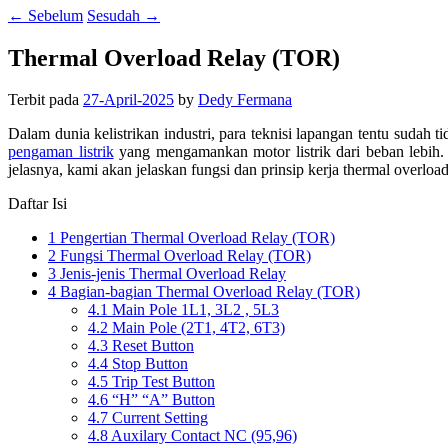
←
Sebelum
Sesudah
→
Thermal Overload Relay (TOR)
Terbit pada
27-April-2025
by
Dedy Fermana
Dalam dunia kelistrikan industri, para teknisi lapangan tentu suda
pengaman listrik
yang mengamankan motor listrik dari beban lebih. A
jelasnya, kami akan jelaskan fungsi dan prinsip kerja thermal overload r
Daftar Isi
1
Pengertian Thermal Overload Relay (TOR)
2
Fungsi Thermal Overload Relay (TOR)
3
Jenis-jenis Thermal Overload Relay
4
Bagian-bagian Thermal Overload Relay (TOR)
4.1
Main Pole 1L1, 3L2 , 5L3
4.2
Main Pole (2T1, 4T2, 6T3)
4.3
Reset Button
4.4
Stop Button
4.5
Trip Test Button
4.6
“H” “A” Button
4.7
Current Setting
4.8
Auxilary Contact NC (95,96)