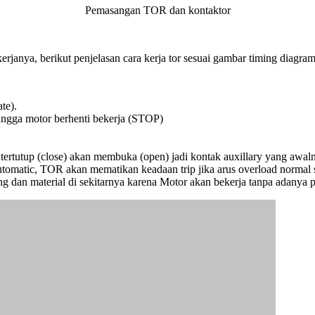
Pemasangan TOR dan kontaktor
kerjanya, berikut penjelasan cara kerja tor sesuai gambar timing diagram
te).
ingga motor berhenti bekerja (STOP)
g tertutup (close) akan membuka (open) jadi kontak auxillary yang aw
omatic, TOR akan mematikan keadaan trip jika arus overload normal s
ng dan material di sekitarnya karena Motor akan bekerja tanpa adanya 
te).
ingga motor berhenti bekerja (STOP)
g tertutup (close) akan membuka (open) jadi kontak auxillary yang aw