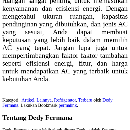
ruangan sangat penting untuk memastikan
kenyamanan dan efisiensi energi. Dengan
mengetahui ukuran ruangan, kapasitas
pendinginan yang dibutuhkan, dan jenis AC
yang sesuai, Anda dapat membuat
keputusan yang lebih baik dalam memilih
AC yang tepat. Jangan lupa juga untuk
mempertimbangkan faktor-faktor tambahan
seperti efisiensi energi, fitur, dan harga
untuk mendapatkan AC yang terbaik untuk
kebutuhan Anda.
Kategori :
Artikel
,
Lainnya
,
Refrigerator
,
Terbaru
oleh
Dedy
Fermana
. Lakukan Bookmark
permalink
.
Tentang Dedy Fermana
Dedy Fermana, yang lebih akrab disapa Dedy, adalah Seorang