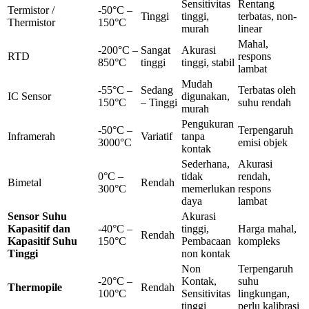
Sensitivitas
Rentang
Termistor /
-50°C –
Tinggi
tinggi,
terbatas, non-
Thermistor
150°C
murah
linear
Mahal,
-200°C –
Sangat
Akurasi
RTD
respons
850°C
tinggi
tinggi, stabil
lambat
Mudah
-55°C –
Sedang
Terbatas oleh
IC Sensor
digunakan,
150°C
– Tinggi
suhu rendah
murah
Pengukuran
-50°C –
Terpengaruh
Inframerah
Variatif
tanpa
3000°C
emisi objek
kontak
Sederhana,
Akurasi
0°C –
tidak
rendah,
Bimetal
Rendah
300°C
memerlukan
respons
daya
lambat
Sensor Suhu
Akurasi
Kapasitif dan
-40°C –
tinggi,
Harga mahal,
Rendah
Kapasitif Suhu
150°C
Pembacaan
kompleks
Tinggi
non kontak
Non
Terpengaruh
-20°C –
Kontak,
suhu
Thermopile
Rendah
100°C
Sensitivitas
lingkungan,
tinggi
perlu kalibrasi