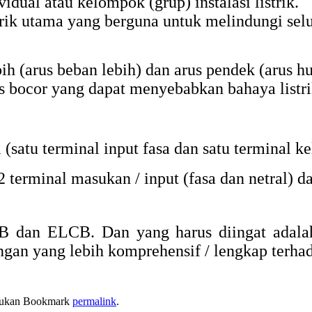
idual atau kelompok (grup) instalasi listrik.
ik utama yang berguna untuk melindungi selur
h (arus beban lebih) dan arus pendek (arus h
s bocor yang dapat menyebabkan bahaya listri
satu terminal input fasa dan satu terminal ke
2 terminal masukan / input (fasa dan netral) d
MCB dan ELCB. Dan yang harus diingat ada
an yang lebih komprehensif / lengkap terhada
kukan Bookmark
permalink
.