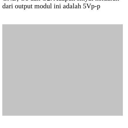
Jika anda tertarik untuk mengetahui dan
mempelajari sensor ini, mulai dari
spesifikasinya sampai cara
menggunakannya dengan kontroller seperti
arduino anda bisa mencarinya pada situs
kami.
5. Hall Sensor 3144E Sensor Kecepatan
Motor DC
Modul Hall Sensor 3144E Sensor Kecepatan
Motor DC juga merupakan sensor yang
digunakan untuk mengukur kecepatan
motor. Namun prinsip kerjanya berbeda
dengan sensor yang menggunakan
optocoupler / photoelectric sebagai
pengukur kecepatan motor. Sensor ini