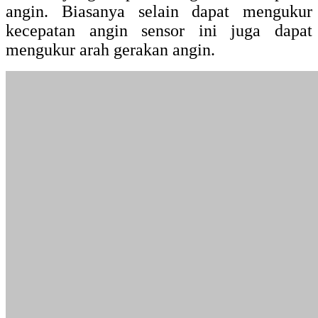
angin. Biasanya selain dapat mengukur
kecepatan angin sensor ini juga dapat
mengukur arah gerakan angin.
Sensor anemometer yang terdiri dari desain
fisik sensor yang berbentuk cup atau
terkadang berbentuk baling-baling (kipas)
anemometer di dalamnya terdapat sensor
optocoupler yang akan membaca kecepatan
angin berdasarkan pada kecepatan putaran
cup anemometer per satuan waktu. Saat cup
anemometer tersebut berputar maka sensor
optocoupler yang terdapat pada cup tersebut
akan membaca kecepatan putaran angin
tersebut yang mana nantinya kecepatan
tersebut akan dihitung oleh kontroller dalam