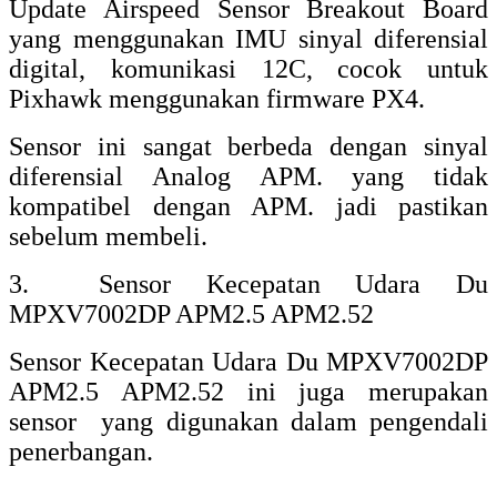
Sensor Kecepatan Motor
Sensor Kecepatan motor ini terdiri dari
berbagai jenis dalam bentuk modul
elektronik yang siap digunakan oleh
kontroller (seperti arduino). Adapun Modul-
modul sensor kecepatan motor ini di
antaranya adalah:
1. Modul Sensor Optocoupler Speed
Kecepatan Module IR Motor Count Counter
Tacho
Sensor Optocoupler Speed Kecepatan
Module IR Motor Count Counter Tacho
merupakan sensor yang digunakan untuk
mengukur kecepatan motor, sensor ini