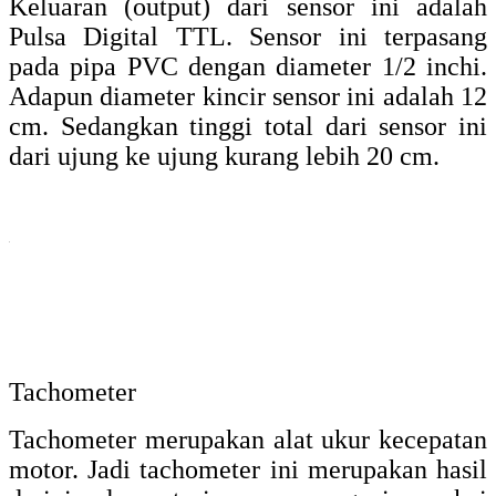
cahaya. Kedipan yang dihasilkan oleh alat
ini bisa digunakan untuk mengamati obyek
yang bergerak. Pengamatan objek yang
bergerak tersebut dilakukan dengan
memanfaatkan kilatan cahaya yang berasak
dari dari LED Ultrabright pada alat ukur ini.
Stroboscope menggunakan frekuensi
rendah.
Berikut ini juga merupakan jenis-jenis
sensor kecepatan lainnya yang digunakan
untuk mengukur kecepatan, diantaranya
yairu
Piezoelectric
Muzzle velocity (Sensor pengukur
kecepatan peluru )