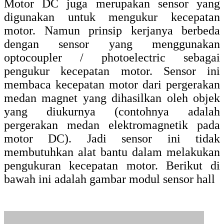
Sensor Kecepatan Aliran Air
Sensor kecepatan aliran air pada gambar di
bawah ini, adalah sensor yang dapat
mengukur kecepatan aliran air yang
mengalir.
Sensor ini mempunyai spesifikasi:
Bekerja pada tegangan: DC 3,3V/5V.
Menggunakan sensor optic tipe celah.
Mempunyai banyak celah dalam satu
putaran shg pembacaan lebih presisi.
Keluaran (output) dari sensor ini adalah
Pulsa Digital TTL. Sensor ini terpasang
pada pipa PVC dengan diameter 1/2 inchi.
Adapun diameter kincir sensor ini adalah 12