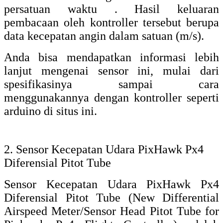
Pixhawk Px4 Flight Controller
) adalah
sensor yang dapat mengukur kecepatan
udara. Sensor ini tergolong mahal harganya
karena sensor ini biasanya digunakan pada
pengendali penerbangan. Berikut adalah
spesifikasi dari sensor ini:
Modul sensor ini bekerja dengan
mengadopsi cara kerja sensor perbedaan
tekanan digital. Sensor ini menggunaka
komunikasi serial I2C, yang cocok untuk
Pixhawk serta mendukung firmware asli
Px4.
Pixhawk PX4 PIX Sensor Kecepatan Udara
IMU Kit PITOT untuk Pengendali
Penerbangan Autopilot