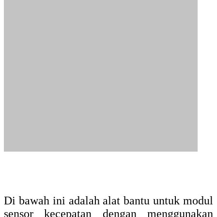
cm. Sedangkan tinggi total dari sensor ini
dari ujung ke ujung kurang lebih 20 cm.
Tachometer
Tachometer merupakan alat ukur kecepatan
motor. Jadi tachometer ini merupakan hasil
dari implementasi sensor yang siap pakai
untuk pengukuran. Adapun prinsip kerja
dari tacho adalah mengukur kecepatan
motor dengan menggunakan sensor yang