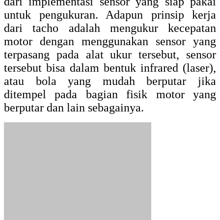
Encoder Meter
Demikianlah artikel tentang macam-macam
sensor kecepatan. Semoga artikel ini
bermanfaat untuk anda.
Kategori :
Arduino
,
Artikel
,
Elektronika
,
Lainnya
,
Listrik
,
sensor
,
Terbaru
oleh
Dedy Fermana
. Lakukan Bookmark
permalink
.
Tentang Dedy Fermana
Dedy Fermana, yang lebih akrab disapa Dedy, adalah Seorang
Content Artikel di Birolistrik. Ia suka mengikuti tren seputar
teknologi seperti kelistrikan, Pendingin (AIr Conditioner), PLC,
SEO. Melalui tutorial Birolistrik ini, Dedy ingin berbagi informasi
dan membantu pembaca untuk menyelesaikan masalah yang dialami
seputar teknologi.
Tampilkan semua tulisan oleh Dedy Fermana
→
Birolistrik.com