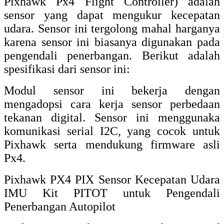
Update Airspeed Sensor Breakout Board
yang menggunakan IMU sinyal diferensial
digital, komunikasi 12C, cocok untuk
Pixhawk menggunakan firmware PX4.
Sensor ini sangat berbeda dengan sinyal
diferensial Analog APM. yang tidak
kompatibel dengan APM. jadi pastikan
sebelum membeli.
3. Sensor Kecepatan Udara Du
MPXV7002DP APM2.5 APM2.52
Sensor Kecepatan Udara Du MPXV7002DP
APM2.5 APM2.52 ini juga merupakan
sensor yang digunakan dalam pengendali
penerbangan.