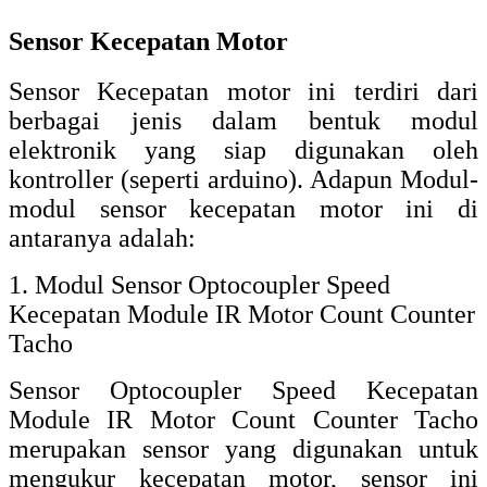
dalam mengukur kecepatan motor
membutuhkan encoder sebagai alat bantu
untuk pengukuran kecepatan motor. Sensor
ini memiliki 4 pin yang digunakan untuk
pengukuran. 4 Pin tersebut terdiri dari
power, ground, output D0 dan pin A0 (tidak
digunakan). Output D0 ini akan
memberikan sinyal HIGH (jika
dihubungkan dengan LED akan menyala)
jika tidak ada penghalang pada infrared
yang dihasilkan oleh optocoupler.
2. Modul Sensor Kecepatan Optocoupler 3