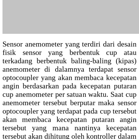
persatuan waktu . Hasil keluaran
pembacaan oleh kontroller tersebut berupa
data kecepatan angin dalam satuan (m/s).
Anda bisa mendapatkan informasi lebih
lanjut mengenai sensor ini, mulai dari
spesifikasinya sampai cara
menggunakannya dengan kontroller seperti
arduino di situs ini.
2. Sensor Kecepatan Udara PixHawk Px4
Diferensial Pitot Tube
Sensor Kecepatan Udara PixHawk Px4
Diferensial Pitot Tube (
New Differential
Airspeed Meter/Sensor Head Pitot Tube for