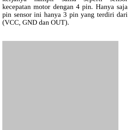
Memiliki 100 titik pengukuran (sehingga
lebih akurat) pada encodernya.
Modul sensor ini memiliki 4 pin yang mana
pin-pin tersebut berfungsi untuk VCC,
GND, O1 dan O2. Adapun sinyal keluaran
dari output modul ini adalah 5Vp-p
4. Sensor Hc020k Kecepatan Rotary
Encorder Photo Motor
Modul Sensor Hc020k Kecepatan Rotary
Encorder Photo Motor digunakan untuk
mengukur kecepatan putaran Motor DC,