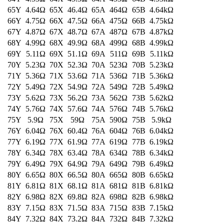
kecil, selain itu juga ukurannya bisa
berbeda-beda. Dengan menggunakan lup
atau kaca pembesar dapat membantu kita
untuk melihat kode-nilai dengan jelas. Jika
Anda menemui kesulitan untuk
mengidentifikasi nilai resistor SMD
tersebut, Anda dapat menggunakan alat
pengukur resistor seperti multimeter yang
dilengkapi dengan mode pengukuran SMD
sehingga dapat membantu anda mengetahui
nilai SMD tersebut. Untuk mengetahui
spesifikasi lengkap dari resistor SMD, anda
bisa mendapatkan spesifikasi lengkapnya
dari datasheet produk resistor SMD tersebut
melalui internet. Semoga bisa membantu
anda