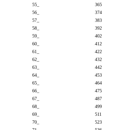
84_
732
85_
750
86_
768
87_
787
88_
806
89_
825
90_
845
91_
866
92_
887
93_
909
94_
931
95_
953
96_
976
Misalnya pada resistor SMD terdapat label
sebagai berikut:
01A => (01_ dan A)