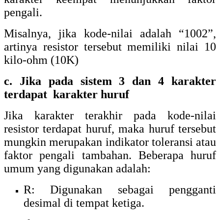
umum yang digunakan adalah:
R: Digunakan sebagai pengganti
desimal di tempat ketiga.
Misalnya:
“4R7” berarti resistor memiliki nilai 4.7
ohm.
“R38” berarti resistor memiliki nilai 0,38
ohm.
“R089” berarti resistor memiliki nilai 0,089
ohm.
K: Digunakan untuk faktor pengali
3
ribuan (1000 atau 10
).