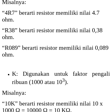
Misalnya:
“10K” berarti resistor memiliki nilai 10 x
1000 Ω = 10000 Ω = 10 KΩ.
M: Digunakan untuk faktor pengali
6
jutaan (1000000 atau 10
).
Misalnya:
“3M3” berarti resistor memiliki nilai 3.3 x
6
1000000 = 3,3 x10
= 3,3 MΩ.
“66M” berarti resistor memiliki nilai 66 x
6
1000000 = 66 x10
= 66 MΩ.
“M44” berarti resistor memiliki nilai 0,44 x