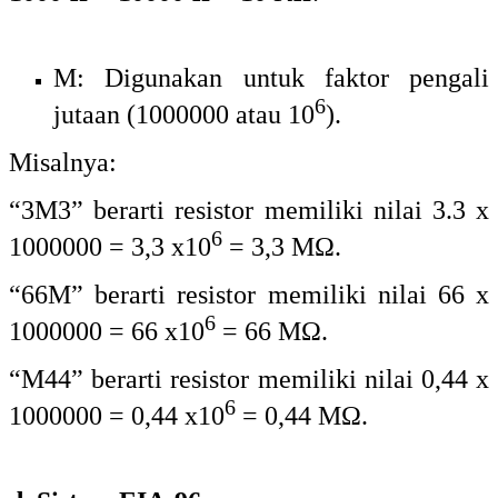
6
1000000 = 0,44 x10
= 0,44 MΩ.
d. Sistem EIA-96
Sistem pengkodean EIA-96 digunakan
untuk resistor dengan nilai resistansi yang
sangat presisi dengan toleransi kesalahan
1%. dalam sistem ini terdapat 3 digit angka
dan huruf. digit angka yang pertama dan
yang kedua adalah kode nilai resistansi dan
huruf paling kanan menunjukkan faktor
pengali (pangkat dari 10 / banyaknya
jumlah nol). Untuk mengetahui nilai dari
resistor dengan pengkodean EIA-96, kita
perlu melihat tabel berikut :