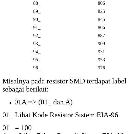
Sehingga
243 x 100 = 24300 ohm
92Z = 887 x 0,001 = 0,887 ohm
92_ Lihat Kode Resistor Sistem EIA-96
92_ = 887
Z => Lihat Faktor Pengali Sistem EIA-96
=> Z = 0,001
Sehingga
887 x 0,001 = 0,887 ohm
Berikut adalah hasil nilai resistor SMD
yang telah dicari menggunakan kode dan
faktor pengali