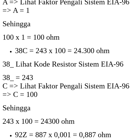
Kode
Nilai
Kode
Nilai
Kode
Nilai
Kode
Nilai
01Y
1Ω
01X
10Ω
01A
100Ω
01B
1kΩ
02Y
1.02Ω
02X
10.2Ω
02A
102Ω
02B
1.02kΩ
03Y
1.05Ω
03X
10.5Ω
03A
105Ω
03B
1.05kΩ
04Y
1.07Ω
04X
10.7Ω
04A
107Ω
04B
1.07kΩ
05Y
1.1Ω
05X
11Ω
05A
110Ω
05B
1.1kΩ
06Y
1.13Ω
06X
11.3Ω
06A
113Ω
06B
1.13kΩ
07Y
1.15Ω
07X
11.5Ω
07A
115Ω
07B
1.15kΩ
08Y
1.18Ω
08X
11.8Ω
08A
118Ω
08B
1.18kΩ
09Y
1.21Ω
09X
12.1Ω
09A
121Ω
09B
1.21kΩ
10Y
1.24Ω
10X
12.4Ω
10A
124Ω
10B
1.24kΩ
11Y
1.27Ω
11X
12.7Ω
11A
127Ω
11B
1.27kΩ
12Y
1.3Ω
12X
13Ω
12A
130Ω
12B
1.3kΩ
13Y
1.33Ω
13X
13.3Ω
13A
133Ω
13B
1.33kΩ
14Y
1.37Ω
14X
13.7Ω
14A
137Ω
14B
1.37kΩ
15Y
1.4Ω
15X
14Ω
15A
140Ω
15B
1.4kΩ
16Y
1.43Ω
16X
14.3Ω
16A
143Ω
16B
1.43kΩ
17Y
1.47Ω
17X
14.7Ω
17A
147Ω
17B
1.47kΩ
18Y
1.5Ω
18X
15Ω
18A
150Ω
18B
1.5kΩ