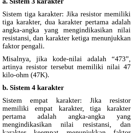
memiliki empat karakter, tiga karakter
pertama adalah angka-angka yang
mengindikasikan nilai resistansi, dan
karakter keempat menunjukkan faktor
pengali.
Misalnya, jika kode-nilai adalah “1002”,
artinya resistor tersebut memiliki nilai 10
kilo-ohm (10K)
c. Jika pada sistem 3 dan 4 karakter
terdapat karakter huruf
Jika karakter terakhir pada kode-nilai
resistor terdapat huruf, maka huruf tersebut
mungkin merupakan indikator toleransi atau
faktor pengali tambahan. Beberapa huruf