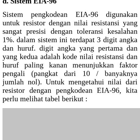
Kode Faktor Pengali untuk sistem EIA-96
Kode
Faktor Pengali
Z
0,001
Y/R
0,01
X/S
0,1
F
100000
E
10000
D
1000
C
100
B/H
10
A
1
Kode Resistor untuk sistem EIA-96
Kode
Nilai