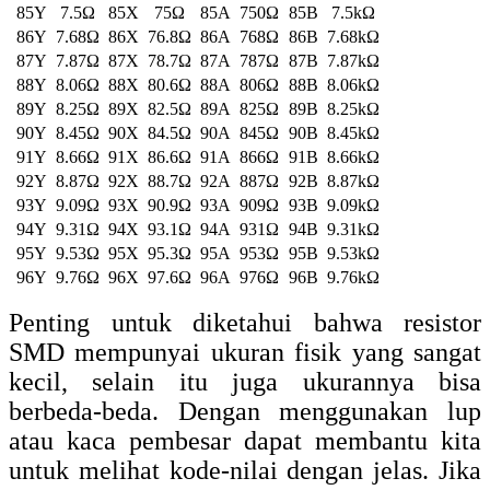
Kategori :
Artikel
,
Elektronika
,
Lainnya
,
Terbaru
oleh
Dedy
Fermana
. Lakukan Bookmark
permalink
.
Tentang Dedy Fermana
Dedy Fermana, yang lebih akrab disapa Dedy, adalah Seorang
Content Artikel di Birolistrik. Ia suka mengikuti tren seputar
teknologi seperti kelistrikan, Pendingin (AIr Conditioner), PLC,
SEO. Melalui tutorial Birolistrik ini, Dedy ingin berbagi informasi
dan membantu pembaca untuk menyelesaikan masalah yang dialami
seputar teknologi.
Tampilkan semua tulisan oleh Dedy Fermana
→
Birolistrik.com