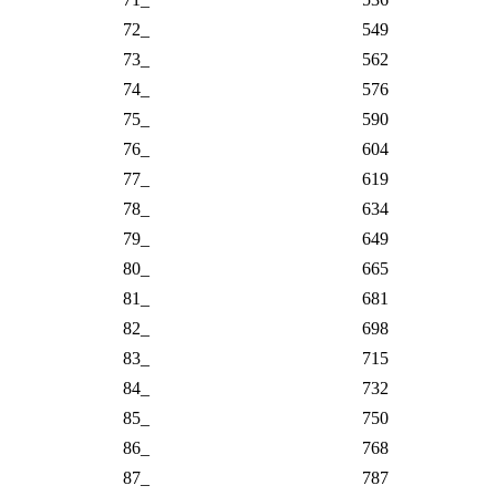
01_ Lihat Kode Resistor Sistem EIA-96
01_ = 100
A => Lihat Faktor Pengali Sistem EIA-96
=> A = 1
Sehingga
100 x 1 = 100 ohm
38C = 243 x 100 = 24.300 ohm
38_ Lihat Kode Resistor Sistem EIA-96
38_ = 243
C => Lihat Faktor Pengali Sistem EIA-96
=> C = 100