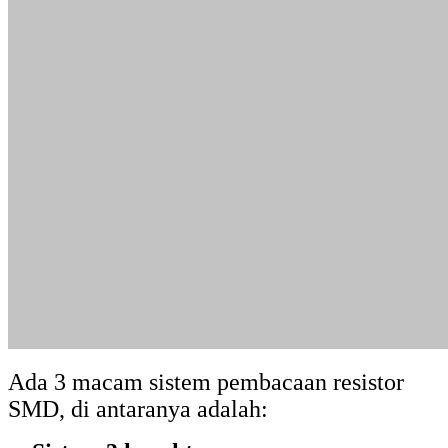
Ada 3 macam sistem pembacaan resistor
SMD, di antaranya adalah:
a. Sistem 3 karakter
Sistem tiga karakter: Jika resistor memiliki
tiga karakter, dua karakter pertama adalah
angka-angka yang mengindikasikan nilai
resistansi, dan karakter ketiga menunjukkan
faktor pengali.
Misalnya, jika kode-nilai adalah “473”,
artinya resistor tersebut memiliki nilai 47
kilo-ohm (47K).
b. Sistem 4 karakter
Sistem empat karakter: Jika resistor