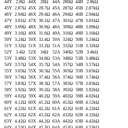
80Y
6.65Ω
80X
66.5Ω
80A
665Ω
80B
6.65kΩ
81Y
6.81Ω
81X
68.1Ω
81A
681Ω
81B
6.81kΩ
82Y
6.98Ω
82X
69.8Ω
82A
698Ω
82B
6.98kΩ
83Y
7.15Ω
83X
71.5Ω
83A
715Ω
83B
7.15kΩ
84Y
7.32Ω
84X
73.2Ω
84A
732Ω
84B
7.32kΩ
85Y
7.5Ω
85X
75Ω
85A
750Ω
85B
7.5kΩ
86Y
7.68Ω
86X
76.8Ω
86A
768Ω
86B
7.68kΩ
87Y
7.87Ω
87X
78.7Ω
87A
787Ω
87B
7.87kΩ
88Y
8.06Ω
88X
80.6Ω
88A
806Ω
88B
8.06kΩ
89Y
8.25Ω
89X
82.5Ω
89A
825Ω
89B
8.25kΩ
90Y
8.45Ω
90X
84.5Ω
90A
845Ω
90B
8.45kΩ
91Y
8.66Ω
91X
86.6Ω
91A
866Ω
91B
8.66kΩ
92Y
8.87Ω
92X
88.7Ω
92A
887Ω
92B
8.87kΩ
93Y
9.09Ω
93X
90.9Ω
93A
909Ω
93B
9.09kΩ
94Y
9.31Ω
94X
93.1Ω
94A
931Ω
94B
9.31kΩ
95Y
9.53Ω
95X
95.3Ω
95A
953Ω
95B
9.53kΩ
96Y
9.76Ω
96X
97.6Ω
96A
976Ω
96B
9.76kΩ
Penting untuk diketahui bahwa resistor
SMD mempunyai ukuran fisik yang sangat