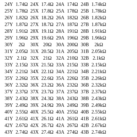
60Y
4.12Ω
60X
41.2Ω
60A
412Ω
60B
4.12kΩ
61Y
4.22Ω
61X
42.2Ω
61A
422Ω
61B
4.22kΩ
62Y
4.32Ω
62X
43.2Ω
62A
432Ω
62B
4.32kΩ
63Y
4.42Ω
63X
44.2Ω
63A
442Ω
63B
4.42kΩ
64Y
4.53Ω
64X
45.3Ω
64A
453Ω
64B
4.53kΩ
65Y
4.64Ω
65X
46.4Ω
65A
464Ω
65B
4.64kΩ
66Y
4.75Ω
66X
47.5Ω
66A
475Ω
66B
4.75kΩ
67Y
4.87Ω
67X
48.7Ω
67A
487Ω
67B
4.87kΩ
68Y
4.99Ω
68X
49.9Ω
68A
499Ω
68B
4.99kΩ
69Y
5.11Ω
69X
51.1Ω
69A
511Ω
69B
5.11kΩ
70Y
5.23Ω
70X
52.3Ω
70A
523Ω
70B
5.23kΩ
71Y
5.36Ω
71X
53.6Ω
71A
536Ω
71B
5.36kΩ
72Y
5.49Ω
72X
54.9Ω
72A
549Ω
72B
5.49kΩ
73Y
5.62Ω
73X
56.2Ω
73A
562Ω
73B
5.62kΩ
74Y
5.76Ω
74X
57.6Ω
74A
576Ω
74B
5.76kΩ
75Y
5.9Ω
75X
59Ω
75A
590Ω
75B
5.9kΩ
76Y
6.04Ω
76X
60.4Ω
76A
604Ω
76B
6.04kΩ
77Y
6.19Ω
77X
61.9Ω
77A
619Ω
77B
6.19kΩ
78Y
6.34Ω
78X
63.4Ω
78A
634Ω
78B
6.34kΩ
79Y
6.49Ω
79X
64.9Ω
79A
649Ω
79B
6.49kΩ