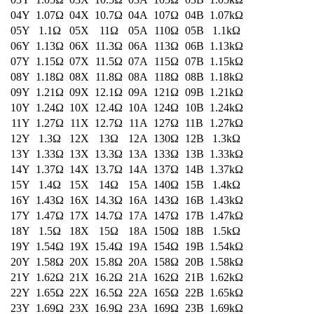
40Y
2.55Ω
40X
25.5Ω
40A
255Ω
40B
2.55kΩ
41Y
2.61Ω
41X
26.1Ω
41A
261Ω
41B
2.61kΩ
42Y
2.67Ω
42X
26.7Ω
42A
267Ω
42B
2.67kΩ
43Y
2.74Ω
43X
27.4Ω
43A
274Ω
43B
2.74kΩ
44Y
2.8Ω
44X
28Ω
44A
280Ω
44B
2.8kΩ
45Y
2.87Ω
45X
28.7Ω
45A
287Ω
45B
2.87kΩ
46Y
2.94Ω
46X
29.4Ω
46A
294Ω
46B
2.94kΩ
47Y
3.01Ω
47X
30.1Ω
47A
301Ω
47B
3.01kΩ
48Y
3.09Ω
48X
30.9Ω
48A
309Ω
48B
3.09kΩ
49Y
3.16Ω
49X
31.6Ω
49A
316Ω
49B
3.16kΩ
50Y
3.24Ω
50X
32.4Ω
50A
324Ω
50B
3.24kΩ
51Y
3.32Ω
51X
33.2Ω
51A
332Ω
51B
3.32kΩ
52Y
3.4Ω
52X
34Ω
52A
340Ω
52B
3.4kΩ
53Y
3.48Ω
53X
34.8Ω
53A
348Ω
53B
3.48kΩ
54Y
3.57Ω
54X
35.7Ω
54A
357Ω
54B
3.57kΩ
55Y
3.65Ω
55X
36.5Ω
55A
365Ω
55B
3.65kΩ
56Y
3.74Ω
56X
37.4Ω
56A
374Ω
56B
3.74kΩ
57Y
3.83Ω
57X
38.3Ω
57A
383Ω
57B
3.83kΩ
58Y
3.92Ω
58X
39.2Ω
58A
392Ω
58B
3.92kΩ
59Y
4.02Ω
59X
40.2Ω
59A
402Ω
59B
4.02kΩ