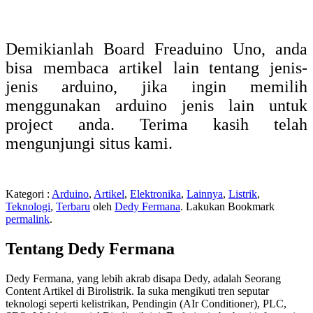
Demikianlah Board Freaduino Uno, anda
bisa membaca artikel lain tentang jenis-
jenis arduino, jika ingin memilih
menggunakan arduino jenis lain untuk
project anda. Terima kasih telah
mengunjungi situs kami.
Kategori :
Arduino
,
Artikel
,
Elektronika
,
Lainnya
,
Listrik
,
Teknologi
,
Terbaru
oleh
Dedy Fermana
. Lakukan Bookmark
permalink
.
Tentang Dedy Fermana
Dedy Fermana, yang lebih akrab disapa Dedy, adalah Seorang
Content Artikel di Birolistrik. Ia suka mengikuti tren seputar
teknologi seperti kelistrikan, Pendingin (AIr Conditioner), PLC,