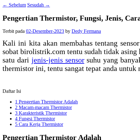
←
Sebelum
Sesudah
→
Pengertian Thermistor, Fungsi, Jenis, Car
Terbit pada
02-Desember-2023
by
Dedy Fermana
Kali ini kita akan membahas tentang sensor
sobat birolistrik.com tentu sudah tidak asing
satu dari
jenis-jenis sensor
suhu yang banyak
thermistor ini, tentu sangat tepat anda untu
Daftar Isi
1
Pengertian Thermistor Adalah
2
Macam-macam Thermistor
3
Karakteristik Thermistor
4
Fungsi Thermistor
5
Cara Kerja Thermistor
Pengertian Thermistor Adalah