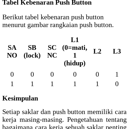
Tampilkan semua tulisan oleh Dedy Fermana
→
Birolistrik.com