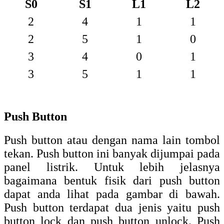
button lock prinsip kerjanya mirip dengan
saklar tunggal ketika di tekan sekali (tekan
lepas) on dan ditekan sekali lagi off (tekan
lepas) atau sebaliknya. Sedangkan yang
unlock, push button terdiri dari 2 kunci
yaitu NC (normally close) dan NO
(normally open). Unlock artinya saklar
tersebut jika ditekan bekerja dan jika
dilepas kembali ke posisi semula.
Normally close (NC) maksudnya adalah
button ketika tidak ditekan posisi tertutup
(saklarnya tersambung), sedangkan
Normally Open (NO) maksudnya adalah
ketika tidak ditekan posisi saklarnya
terbuka (tidak tersambung)