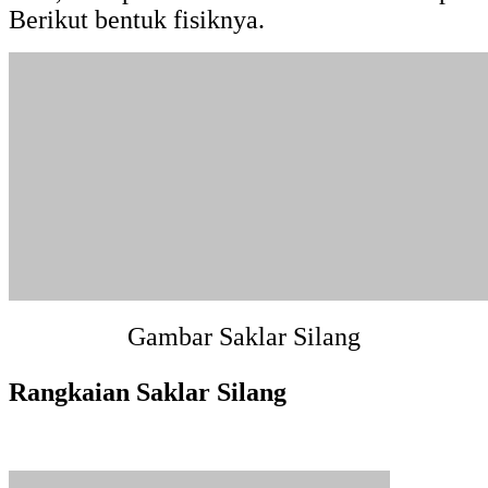
Berikut bentuk fisiknya.
Gambar Saklar Silang
Rangkaian Saklar Silang
Gambar Rangkaian Saklar Silang
Prinsip / Cara Kerja Saklar Silang
Anda bisa melihat dan mencobakan cara
kerja saklar silang sesuai rangkaian saklar
silang untuk mencobakan bagaimana cara