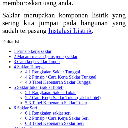
memboroskan uang anda.
Saklar merupakan komponen listrik yang
sering kita jumpai pada bangunan yang
sudah terpasang
Instalasi Listrik
.
Daftar Isi
1
Prinsip kerja saklar
2
Macam-macan (jenis-jenis) saklar
3
Cara kerja saklar lampu
4
Saklar Tunggal
4.1
Rangkaian Saklar Tunggal
4.2
Prinsip / Cara Kerja Saklar Tunggal
4.3
Tabel Kebenaran Saklar Tunggal
5
Saklar tukar (saklar hotel)
5.1
Rangkaian Saklar Tukar
5.2
Cara Kerja Saklar Tukar (saklar hotel)
5.3
Tabel Kebenaran Saklar Tukar
6
Saklar Seri
6.1
Rangkaian saklar seri
6.2
Prinsip / Cara Kerja Saklar Seri
6.3
Tabel Kebenaran Saklar Seri