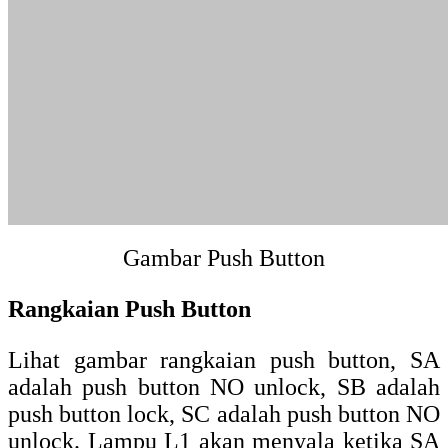
Gambar Rangkaian push button
Cara Kerja Push Button
Cara kerja push button bisa anda lihat pada
demo interaktif di bawah ini. Anda bisa
menekan push button di bawah untuk
mengetahui cara kerjanya. Push button hijau
paling atas tanpa tulisan lock adalah push
button NO (normally close). Push button
hijau yang ada tulisan lock adalah push
button yang memiliki kunci ketika saklar
ditekan. Sedangkan push button NC
(normally close) yang berwarna merah
adalah push button yang bekerja melepas
saklar ketika ditekan.