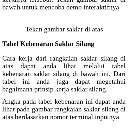
S0
S1
L1
L2
2
4
1
1
2
5
1
0
3
4
0
1
3
5
1
1
Push Button
Push button atau dengan nama lain tombol
tekan. Push button ini banyak dijumpai pada
panel listrik. Untuk lebih jelasnya
bagaimana bentuk fisik dari push button
dapat anda lihat pada gambar di bawah.
Push button terdapat dua jenis yaitu push
button lock dan push button unlock. Push