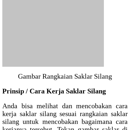
kerjanya tersebut. Tekan gambar saklar di
bawah untuk mencoba demo interaktifnya.
Tekan gambar saklar di atas
Tabel Kebenaran Saklar Silang
Cara kerja dari rangkaian saklar silang di
atas dapat anda lihat melalui tabel
kebenaran saklar silang di bawah ini. Dari
tabel ini anda juga dapat megetahui
bagaimana prinsip kerja saklar silang.
Angka pada tabel kebenaran ini dapat anda
lihat pada gambar rangkaian saklar silang di
atas berdasarkan nomor terminal inputnya