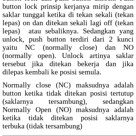
Gambar Push Button
Rangkaian Push Button
Lihat gambar rangkaian push button, SA
adalah push button NO unlock, SB adalah
push button lock, SC adalah push button NO
unlock. Lampu L1 akan menyala ketika SA
push button ditekan dan mati ketika dilepas,
lampu L2 akan menyala ketika SB ditekan
dan untuk mematikannya tekan kembali.
Lampu L3 awalnya hidup jika saklar SC
ditekan akan mati dan dilepas hidup
kembali.