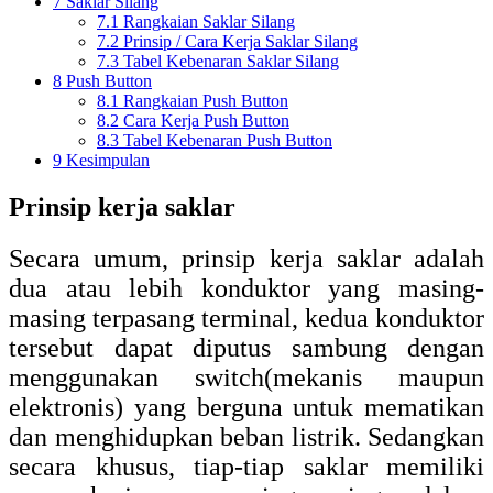
7
Saklar Silang
7.1
Rangkaian Saklar Silang
7.2
Prinsip / Cara Kerja Saklar Silang
7.3
Tabel Kebenaran Saklar Silang
8
Push Button
8.1
Rangkaian Push Button
8.2
Cara Kerja Push Button
8.3
Tabel Kebenaran Push Button
9
Kesimpulan
Prinsip kerja saklar
Secara umum, prinsip kerja saklar adalah
dua atau lebih konduktor yang masing-
masing terpasang terminal, kedua konduktor
tersebut dapat diputus sambung dengan
menggunakan switch(mekanis maupun
elektronis) yang berguna untuk mematikan
dan menghidupkan beban listrik. Sedangkan
secara khusus, tiap-tiap saklar memiliki