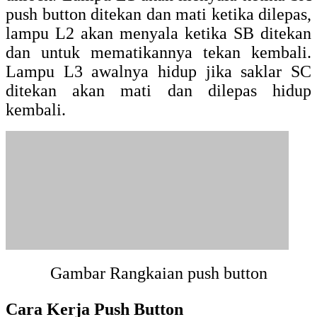
Tabel Kebenaran Push Button
Berikut tabel kebenaran push button
menurut gambar rangkaian push button.
L1
SA
SB
SC
(0=mati,
L2
L3
NO
(lock)
NC
1
(hidup)
0
0
0
0
0
1
1
1
1
1
1
0
Kesimpulan