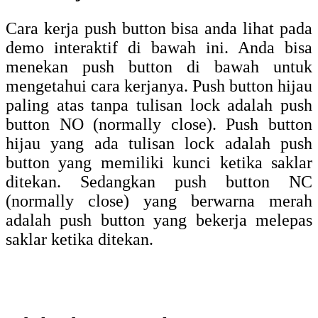
Setiap saklar dan push button memiliki cara
kerja masing-masing. Pengetahuan tentang
bagaimana cara kerja sebuah saklar penting
untuk diketahui agar tidak terjadi kesalahan
sewaktu merancang instalasi listrik atau
membeli saklar. Saklar dan push button
biasanya digunakan untuk menghidupkan
dan mematikan lampu.
Kategori :
Artikel
,
Listrik
oleh
Dedy Fermana
. Lakukan Bookmark
permalink
.
Tentang Dedy Fermana
Dedy Fermana, yang lebih akrab disapa Dedy, adalah Seorang
Content Artikel di Birolistrik. Ia suka mengikuti tren seputar
teknologi seperti kelistrikan, Pendingin (AIr Conditioner), PLC,
SEO. Melalui tutorial Birolistrik ini, Dedy ingin berbagi informasi
dan membantu pembaca untuk menyelesaikan masalah yang dialami
seputar teknologi.