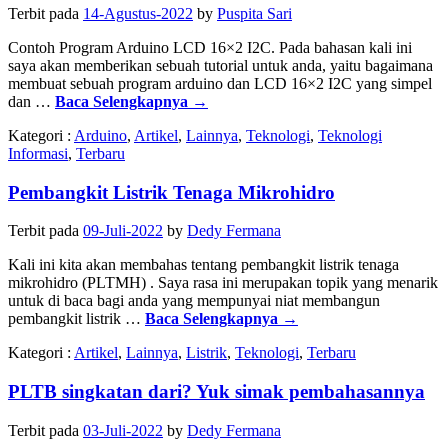
Terbit pada
14-Agustus-2022
by
Puspita Sari
Contoh Program Arduino LCD 16×2 I2C. Pada bahasan kali ini
saya akan memberikan sebuah tutorial untuk anda, yaitu bagaimana
membuat sebuah program arduino dan LCD 16×2 I2C yang simpel
dan …
Baca Selengkapnya
→
Kategori :
Arduino
,
Artikel
,
Lainnya
,
Teknologi
,
Teknologi
Informasi
,
Terbaru
Pembangkit Listrik Tenaga Mikrohidro
Terbit pada
09-Juli-2022
by
Dedy Fermana
Kali ini kita akan membahas tentang pembangkit listrik tenaga
mikrohidro (PLTMH) . Saya rasa ini merupakan topik yang menarik
untuk di baca bagi anda yang mempunyai niat membangun
pembangkit listrik …
Baca Selengkapnya
→
Kategori :
Artikel
,
Lainnya
,
Listrik
,
Teknologi
,
Terbaru
PLTB singkatan dari? Yuk simak pembahasannya
Terbit pada
03-Juli-2022
by
Dedy Fermana