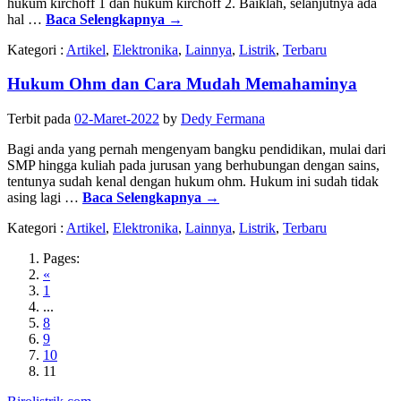
hukum kirchoff 1 dan hukum kirchoff 2. Baiklah, selanjutnya ada
hal …
Baca Selengkapnya
→
Kategori :
Artikel
,
Elektronika
,
Lainnya
,
Listrik
,
Terbaru
Hukum Ohm dan Cara Mudah Memahaminya
Terbit pada
02-Maret-2022
by
Dedy Fermana
Bagi anda yang pernah mengenyam bangku pendidikan, mulai dari
SMP hingga kuliah pada jurusan yang berhubungan dengan sains,
tentunya sudah kenal dengan hukum ohm. Hukum ini sudah tidak
asing lagi …
Baca Selengkapnya
→
Kategori :
Artikel
,
Elektronika
,
Lainnya
,
Listrik
,
Terbaru
Pages:
«
1
...
8
9
10
11