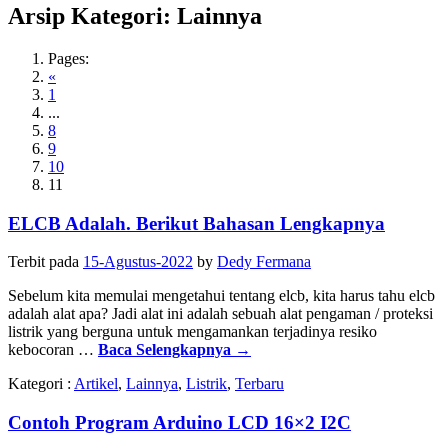
Arsip Kategori:
Lainnya
Pages:
«
1
...
8
9
10
11
ELCB Adalah. Berikut Bahasan Lengkapnya
Terbit pada
15-Agustus-2022
by
Dedy Fermana
Sebelum kita memulai mengetahui tentang elcb, kita harus tahu elcb
adalah alat apa? Jadi alat ini adalah sebuah alat pengaman / proteksi
listrik yang berguna untuk mengamankan terjadinya resiko
kebocoran …
Baca Selengkapnya
→
Kategori :
Artikel
,
Lainnya
,
Listrik
,
Terbaru
Contoh Program Arduino LCD 16×2 I2C