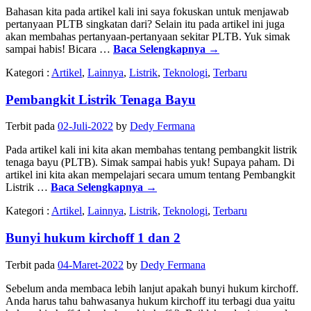
Bahasan kita pada artikel kali ini saya fokuskan untuk menjawab
pertanyaan PLTB singkatan dari? Selain itu pada artikel ini juga
akan membahas pertanyaan-pertanyaan sekitar PLTB. Yuk simak
sampai habis! Bicara …
Baca Selengkapnya
→
Kategori :
Artikel
,
Lainnya
,
Listrik
,
Teknologi
,
Terbaru
Pembangkit Listrik Tenaga Bayu
Terbit pada
02-Juli-2022
by
Dedy Fermana
Pada artikel kali ini kita akan membahas tentang pembangkit listrik
tenaga bayu (PLTB). Simak sampai habis yuk! Supaya paham. Di
artikel ini kita akan mempelajari secara umum tentang Pembangkit
Listrik …
Baca Selengkapnya
→
Kategori :
Artikel
,
Lainnya
,
Listrik
,
Teknologi
,
Terbaru
Bunyi hukum kirchoff 1 dan 2
Terbit pada
04-Maret-2022
by
Dedy Fermana
Sebelum anda membaca lebih lanjut apakah bunyi hukum kirchoff.
Anda harus tahu bahwasanya hukum kirchoff itu terbagi dua yaitu