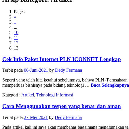
Pages:
«
1
...
10
11
12
13
Cek Info Paket Internet PLN ICONNET Lengkap
Terbit pada
06-Juni-2021
by
Dedy Fermana
Seperti yang telah kita ketahui sebelumnya, bahwa PLN (Perusahaan
memperluas bisnisnya pada bidang teknologi …
Baca Selengkapny
Kategori :
Artikel
,
Teknologi Informasi
Cara Menggunakan tespen yang benar dan aman
Terbit pada
27-Mei-2021
by
Dedy Fermana
Pada artikel kali ini saya akan membahas bagaimana menggunakan tes