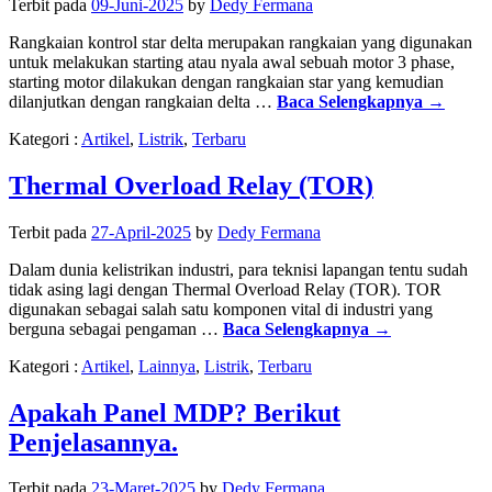
Terbit pada
09-Juni-2025
by
Dedy Fermana
Rangkaian kontrol star delta merupakan rangkaian yang digunakan
untuk melakukan starting atau nyala awal sebuah motor 3 phase,
starting motor dilakukan dengan rangkaian star yang kemudian
dilanjutkan dengan rangkaian delta …
Baca Selengkapnya
→
Kategori :
Artikel
,
Listrik
,
Terbaru
Thermal Overload Relay (TOR)
Terbit pada
27-April-2025
by
Dedy Fermana
Dalam dunia kelistrikan industri, para teknisi lapangan tentu sudah
tidak asing lagi dengan Thermal Overload Relay (TOR). TOR
digunakan sebagai salah satu komponen vital di industri yang
berguna sebagai pengaman …
Baca Selengkapnya
→
Kategori :
Artikel
,
Lainnya
,
Listrik
,
Terbaru
Apakah Panel MDP? Berikut
Penjelasannya.
Terbit pada
23-Maret-2025
by
Dedy Fermana