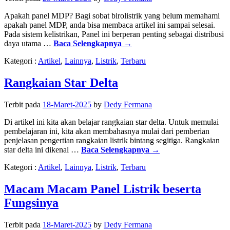
Apakah panel MDP? Bagi sobat birolistrik yang belum memahami
apakah panel MDP, anda bisa membaca artikel ini sampai selesai.
Pada sistem kelistrikan, Panel ini berperan penting sebagai distribusi
daya utama …
Baca Selengkapnya
→
Kategori :
Artikel
,
Lainnya
,
Listrik
,
Terbaru
Rangkaian Star Delta
Terbit pada
18-Maret-2025
by
Dedy Fermana
Di artikel ini kita akan belajar rangkaian star delta. Untuk memulai
pembelajaran ini, kita akan membahasnya mulai dari pemberian
penjelasan pengertian rangkaian listrik bintang segitiga. Rangkaian
star delta ini dikenal …
Baca Selengkapnya
→
Kategori :
Artikel
,
Lainnya
,
Listrik
,
Terbaru
Macam Macam Panel Listrik beserta
Fungsinya
Terbit pada
18-Maret-2025
by
Dedy Fermana